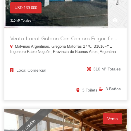
USD 139.000
3
310 M² Totales
Venta Local Galpon Con Camara Frigorific...
Malvinas Argentinas, Gregoria Matorras 2770, B1616FYE
Ingeniero Pablo Nogués, Provincia de Buenos Aires, Argentina
310 M² Totales
Local Comercial
3 Baños
3 Toilets
Venta
Apto Crédito