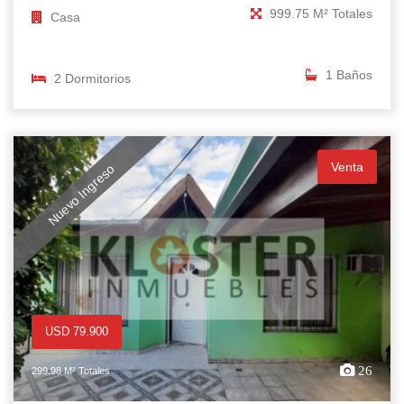
999.75 M² Totales
Casa
1 Baños
2 Dormitorios
Venta
Nuevo Ingreso
USD 79.900
26
299.98 M² Totales