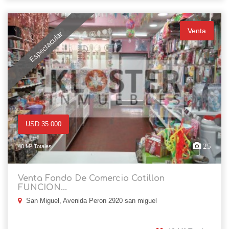
Venta
Espectacular
USD 35.000
25
40 M² Totales
Venta Fondo De Comercio Cotillon
FUNCION...
San Miguel, Avenida Peron 2920 san miguel