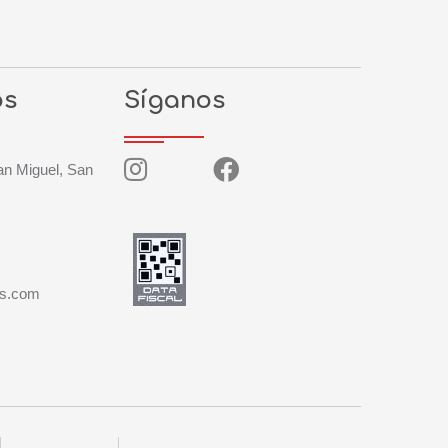
os
Síganos
San Miguel, San
es.com