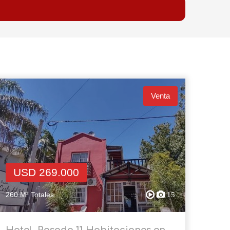
Venta
USD 269.000
260 M² Totales
15
Hotel, Posada 11 Habitaciones en