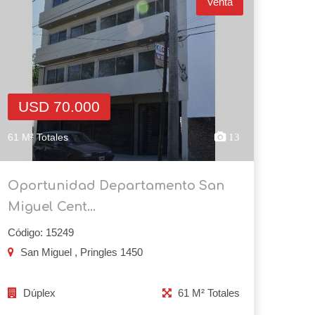
Venta
USD 70.000
61 M² Totales
13
Oportunidad Departamento San
Miguel Cent...
Código: 15249
San Miguel , Pringles 1450
Dúplex
61 M² Totales