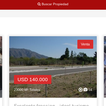
Buscar Propiedad
Venta
USD 140.000
23000 M² Totales
14
Excelente fraccion - ideal turismo,