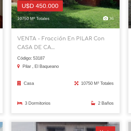
U$D 450.000
10750 M² Totales
36
VENTA - Fracción En PILAR Con
CASA DE CA...
Código: 53187
Pilar , El Baqueano
Casa
10750 M² Totales
3 Dormitorios
2 Baños