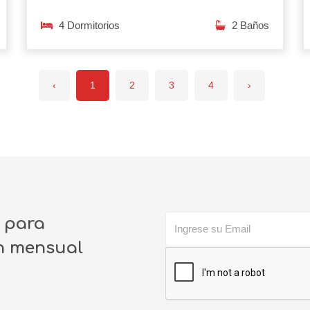
4 Dormitorios
2 Baños
‹
1
2
3
4
›
o para
ín mensual