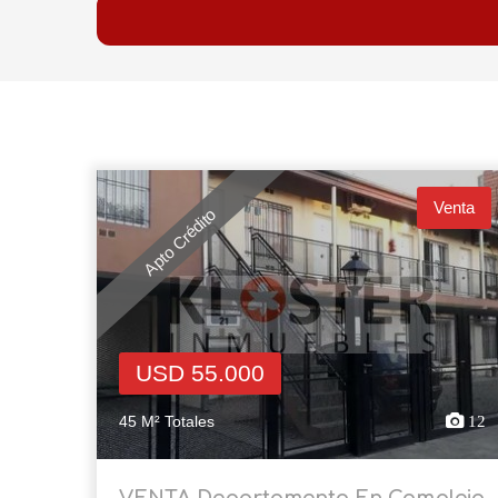
Venta
Apto Crédito
USD 55.000
45 M² Totales
12
VENTA Departamento En Complejo