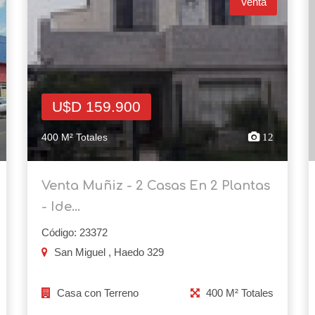
Venta
U$D 159.900
400 M² Totales
12
Venta Muñiz - 2 Casas En 2 Plantas
- Ide...
Código: 23372
San Miguel , Haedo 329
Casa con Terreno
400 M² Totales