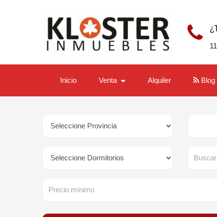
¿
1
Inicio
Venta
Alquiler
Blog