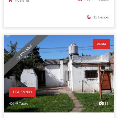
Hostería
11 Baños
Venta
Oportunidad
USD 59.900
11
400 M² Totales