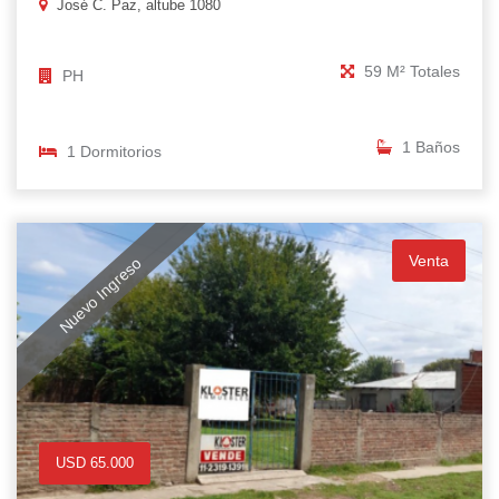
José C. Paz, altube 1080
59 M² Totales
PH
1 Baños
1 Dormitorios
Venta
Nuevo Ingreso
USD 65.000