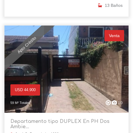
13 Baños
Venta
Apto Crédito
USD 44.900
10
59 M² Totales
Departamento tipo DUPLEX En PH Dos
Ambie...