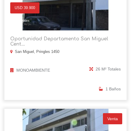
USD 39.900
8
26 M² Totales
Oportunidad Departamento San Miguel
Cent...
San Miguel, Pringles 1450
26 M² Totales
MONOAMBIENTE
1 Baños
Venta