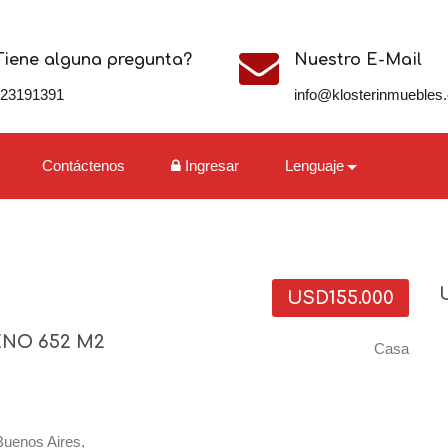
Tiene alguna pregunta?
Nuestro E-Mail
123191391
info@klosterinmuebles
Contáctenos
Ingresar
Lenguaje
USD155.000
ENO 652 M2
Casa
Buenos Aires,