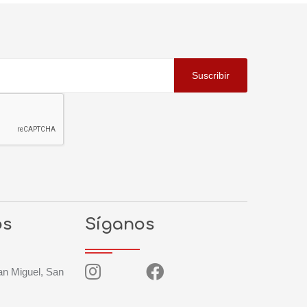
Suscribir
os
Síganos
San Miguel, San