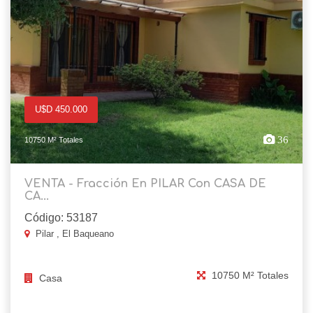
U$D 450.000
36
10750 M² Totales
VENTA - Fracción En PILAR Con CASA DE
CA...
Código: 53187
Pilar , El Baqueano
10750 M² Totales
Casa