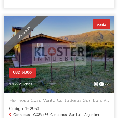
Venta
Amoblado
USD 94.900
22
999.75 M² Totales
Hermosa Casa Venta Cortaderas San Luis V...
Código: 162953
Cortaderas , GX3V+36, Cortaderas, San Luis, Argentina