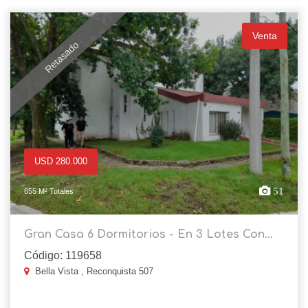
Venta
Retasado
USD 280.000
51
655 M² Totales
Gran Casa 6 Dormitorios - En 3 Lotes Con...
Código: 119658
Bella Vista , Reconquista 507