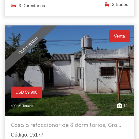
2 Baños
3 Dormitorios
Venta
Oportunidad
USD 59.900
11
400 M² Totales
Casa a refaccionar de 3 dormitorios, Gra...
Código: 15177