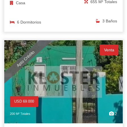
655 M² Totales
Casa
3 Baños
6 Dormitorios
Venta
Apto Crédito
USD 69.000
2
200 M² Totales